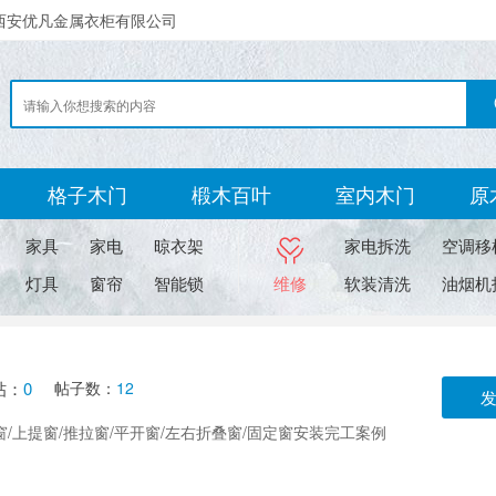
西安优凡金属衣柜有限公司
格子木门
椴木百叶
室内木门
原
家具
家电
晾衣架
家电拆洗
空调移
灯具
窗帘
智能锁
维修
软装清洗
油烟机
帖：
0
帖子数：
12
/上提窗/推拉窗/平开窗/左右折叠窗/固定窗安装完工案例