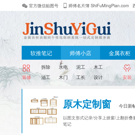
官方微信贴图号
师傅名片簿 ShiFuMingPian.com
软推笔记
师傅小店
金属衣柜
拆除
水电
泥工
木工
装修
油工
木门
工长
设计
安装
原木定制窗
今日新
以图文形式记录/分享上掀窗/上翻折叠窗
笔记