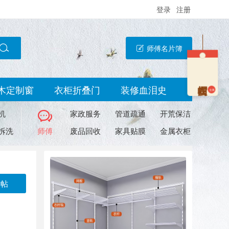
登录
注册
师傅名片簿
木定制窗
衣柜折叠门
装修血泪史
金属
机
家政服务
管道疏通
开荒保洁
拆洗
师傅
废品回收
家具贴膜
金属衣柜
发帖