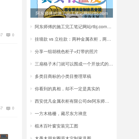
阿东师傅的施工完工笔记网站rtbj.com
海报
阿东师傅的施工完工笔记网站rtbj.com海报
87
0
挂墙款 vs 立柱款：两种金属衣柜，两种截然
分享一组胡桃色柜子+灯带的照片
三扇格子木门就可以围成一个开放式的小房间
多类目商标的小类目整理草稿
你看到的真相，却不一定是真实的
西安优凡金属衣柜有限公司de阿东师傅手把手
57
0
一方木格栅，藏尽东方禅意
椴木百叶窗安装完工图
木愚木朋友圈原木定制家具图