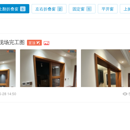
上翻折叠窗
左右折叠窗
固定窗
平开窗
上
6
2
1
现场完工图
置顶
5-28 14:50