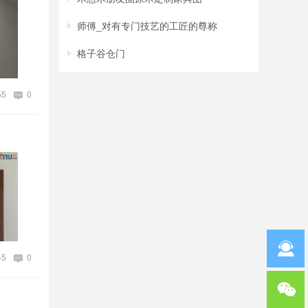
师傅_对有专门技艺的工匠的尊称
格子谷仓门
55
0
45
0