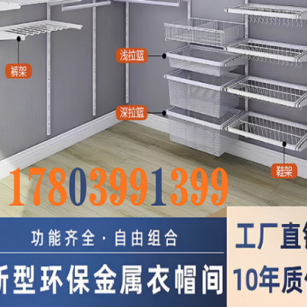







软推
笔记
发现
优凡