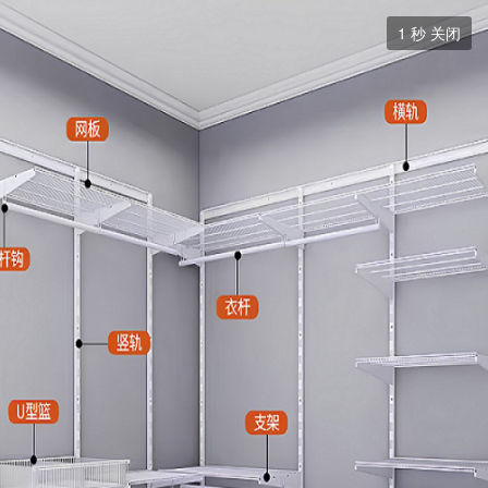
装修血泪史

1
秒 关闭
装修血泪史
帖子
12
+ 关注
以图文的形式来描述所遇的装修大坑
全部
最新
热门
热帖
精华

本版块或指定的范围内尚无主题
海报