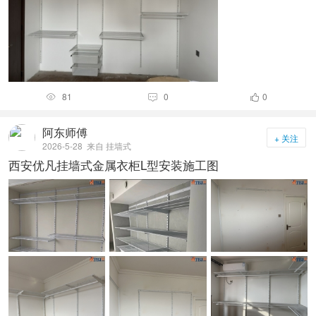
81
0
0



阿东师傅
+ 关注
2026-5-28
来自 挂墙式
西安优凡挂墙式金属衣柜L型安装施工图