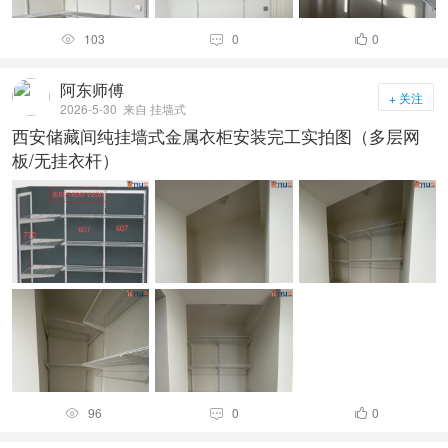
103
0
0



阿东师傅
+ 关注
2026-5-30
来自 挂墙式
西安储藏间纯挂墙式金属衣柜安装完工实拍图（多层网
板/无挂衣杆）
96
0
0


