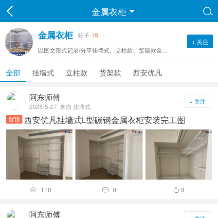
金属衣柜

金属衣柜
帖子
18
+ 关注
以图文形式记录/分享挂墙式、立柱款、货架款金属衣柜安装完工案例笔记
全部
挂墙式
立柱款
货架款
西安优凡
阿东师傅
+ 关注
2026-5-27
来自 挂墙式
西安优凡挂墙式L型碳钢金属衣柜安装完工图
置顶
110
0
0



阿东师傅