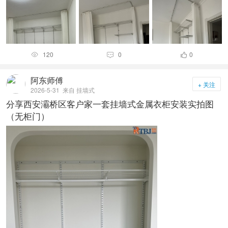
120
0
0



阿东师傅
+ 关注
2026-5-31
来自 挂墙式
分享西安灞桥区客户家一套挂墙式金属衣柜安装实拍图
（无柜门）