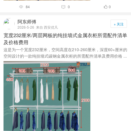
84
0
0



阿东师傅
+ 关注
2026-5-26
来自 西安优凡
宽度232厘米/两层网板的纯挂墙式金属衣柜所需配件清单
及价格费用
这是为一个宽度232厘米，空间高度在210-260厘米，深度60+厘米的
空间设计的一款纯挂墙式碳钢金属衣柜的所需配件清单及费用价格 ...