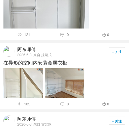
121
0
0



阿东师傅
+ 关注
2026-6-3
来自 挂墙式
在异形的空间内安装金属衣柜
105
0
0



阿东师傅
+ 关注
2026-6-3
来自 货架款