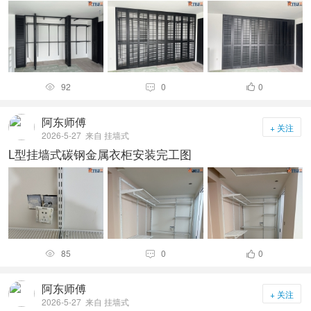
92
0
0



阿东师傅
+ 关注
2026-5-27
来自 挂墙式
L型挂墙式碳钢金属衣柜安装完工图
85
0
0



阿东师傅
+ 关注
2026-5-27
来自 挂墙式