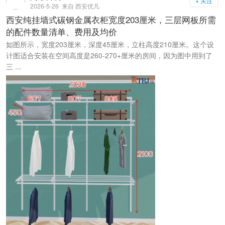
+ 关注
2026-5-26
来自 西安优凡
西安纯挂墙式碳钢金属衣柜宽度203厘米，三层网板所需
的配件数量清单、费用及均价
如图所示，宽度203厘米，深度45厘米，立柱高度210厘米。这个设
计图适合安装在空间高度是260-270+厘米的房间，因为图中用到了
三 ...