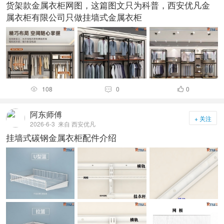
货架款金属衣柜网图，这篇图文只为科普，西安优凡金
属衣柜有限公司只做挂墙式金属衣柜
108
0
0



阿东师傅
+ 关注
2026-6-3
来自 西安优凡
挂墙式碳钢金属衣柜配件介绍