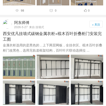
98
0
0



阿东师傅
+ 关注
2026-5-27
来自 挂墙式
西安优凡挂墙式碳钢金属衣柜+椴木百叶折叠柜门安装完
工图
金属衣柜选用的是黑色的，上下两层网板，全挂衣区。椴木百叶折叠
柜门改黑色，选用无轨道框架结构，百叶叶片联动选择拉 ...