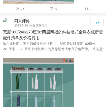
76
0
0



阿东师傅
+ 关注
2026-5-26
来自 西安优凡
宽度180/240/270厘米/两层网板的纯挂墙式金属衣柜所需
配件清单及价格费用
这个设计图，阿东师傅没有标注尺寸，我们分别以宽度180厘米、
240厘米、270厘米来计算出它的所需配件清单及价格费用。 首先是1
...