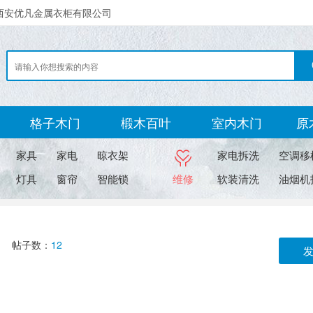
西安优凡金属衣柜有限公司
格子木门
椴木百叶
室内木门
原
家具
家电
晾衣架
家电拆洗
空调移
灯具
窗帘
智能锁
维修
软装清洗
油烟机
帖子数：
12