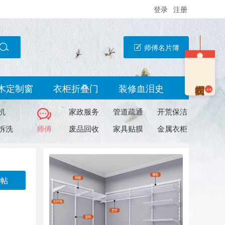
登录
注册
师傅名片簿
木定制窗
衣柜折叠门
装修血泪史
金属
机
家政服务
管道疏通
开荒保洁
拆洗
师傅
废品回收
家具贴膜
金属衣柜
发帖