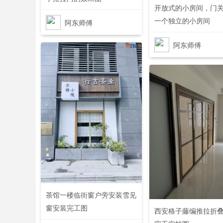
开放式的小房间，门
一个独立的小房间
阿东师傅
77
0
阿东师傅
1
茶馆一楼临街窗户旁安装雪见
窗安装完工图
西安格子藤编推拉折