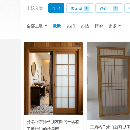
主题分类：
全部
雪见窗
谷仓门
3
2
全部主题
最新
热门
热帖
精华
更多
分享阿东师傅朋友圈的一套格
三扇格子木门就可以
子推拉门的效果图