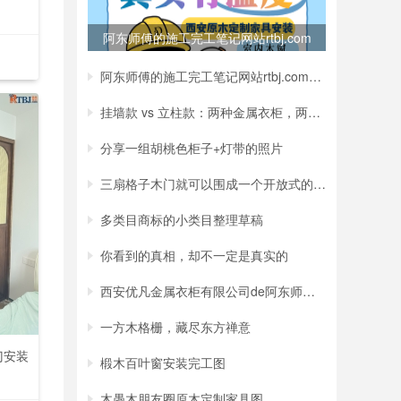
阿东师傅的施工完工笔记网站rtbj.com
海报
阿东师傅的施工完工笔记网站rtbj.com海报
0
挂墙款 vs 立柱款：两种金属衣柜，两种截然
分享一组胡桃色柜子+灯带的照片
三扇格子木门就可以围成一个开放式的小房间
多类目商标的小类目整理草稿
你看到的真相，却不一定是真实的
西安优凡金属衣柜有限公司de阿东师傅手把手
一方木格栅，藏尽东方禅意
门安装
椴木百叶窗安装完工图
木愚木朋友圈原木定制家具图