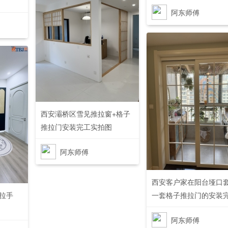
阿东师傅
102
12
0
西安灞桥区雪见推拉窗+格子
推拉门安装完工实拍图
阿东师傅
105
0
西安客户家在阳台垭口
+拉手
一套格子推拉门的安装
阿东师傅