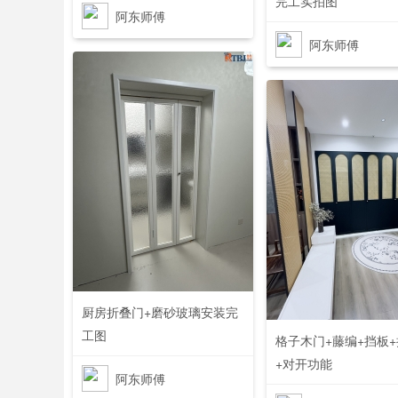
完工实拍图
阿东师傅
81
0
阿东师傅
1
厨房折叠门+磨砂玻璃安装完
工图
格子木门+藤编+挡板
+对开功能
阿东师傅