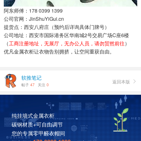
阿东师傅：178 0399 1399
公司官网：JinShuYiGui.cn
提货点：西安八府庄（预约后详询具体门牌号）
公司地址：西安市国际港务区华南城2号交易广场C座6楼
（
工商注册地址，无展厅，无办公人员，请勿贸然前往
）
优凡金属衣柜让衣物告别拥挤，让空间重获自由。
软推笔记
返回本版

帖子
47
关注
0
纯挂墙式金属衣柜
碳钢材质+可自由调节
您的专属零甲醛衣帽间