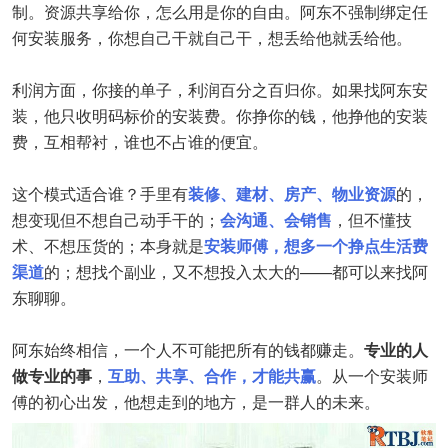
制。资源共享给你，怎么用是你的自由。阿东不强制绑定任
何安装服务，你想自己干就自己干，想丢给他就丢给他。
利润方面，你接的单子，利润百分之百归你。如果找阿东安
装，他只收明码标价的安装费。你挣你的钱，他挣他的安装
费，互相帮衬，谁也不占谁的便宜。
这个模式适合谁？手里有
装修、建材、房产、物业资源
的，
想变现但不想自己动手干的；
会沟通、会销售
，但不懂技
术、不想压货的；本身就是
安装师傅，想多一个挣点生活费
渠道
的；想找个副业，又不想投入太大的——都可以来找阿
东聊聊。
阿东始终相信，一个人不可能把所有的钱都赚走。
专业的人
做专业的事
，
互助、共享、合作，才能共赢
。从一个安装师
傅的初心出发，他想走到的地方，是一群人的未来。