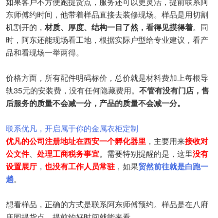
如果客户不方便跑提货点，服务还可以更灵活，提前联系阿
东师傅约时间，他带着样品直接去装修现场。样品是用切割
机割开的，
材质、厚度、结构一目了然，看得见摸得着
。同
时，阿东还能现场看工地，根据实际户型给专业建议，看产
品和看现场一举两得。
价格方面，所有配件明码标价，总价就是材料费加上每根导
轨35元的安装费，没有任何隐藏费用。
不管有没有门店，售
后服务的质量不会减一分，产品的质量不会减一分。
联系优凡，开启属于你的金属衣柜定制
优凡的公司注册地址在西安一个孵化器里
，主要用来
接收对
公文件
、
处理工商税务事宜
。需要特别提醒的是，这里
没有
设置展厅
，
也没有工作人员常驻
，如果
贸然前往就是白跑一
趟
。
想看样品，正确的方式是联系阿东师傅预约。样品是在八府
庄园提货点，提前约好时间就能来看。