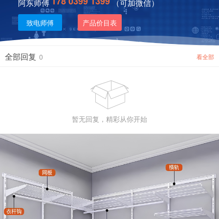
178 0399 1399
阿东师傅
（可加微信）
致电师傅
产品价目表
全部回复
0
看全部

暂无回复，精彩从你开始