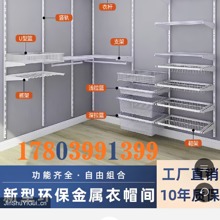


JinShuYiGui..cn