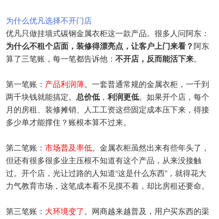
为什么优凡选择不开门店
优凡只做挂墙式碳钢金属衣柜这一款产品。很多人问阿东：
为什么不租个店面，装修得漂亮点，让客户上门来看？
阿东
算了三笔账，每一笔都告诉他：
不开店，反而能活下来
。
第一笔账：
产品利润薄
。一套普通常规的金属衣柜，一千到
两千块钱就能搞定。
总价低
，
利润更低
。如果开个店，每个
月的房租、装修摊销、人工工资这些固定成本压下来，得接
多少单才能撑住？账根本算不过来。
第二笔账：
市场普及率低
。金属衣柜虽然出来有些年头了，
但还有很多很多业主压根不知道有这个产品，从来没接触
过。开个店，光让过路的人知道“这是什么东西”，就得花大
力气教育市场，这笔成本看不见摸不着，却比房租还要命。
第三笔账：
大环境变了
。网商越来越普及，用户买东西的渠