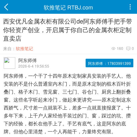
软推笔记 RTBJ.com

西安优凡金属衣柜有限公司de阿东师傅手把手带
你轻资产创业，开启属于你自己的金属衣柜定制
直卖店
来自：
软推笔记
160
0


阿东师傅
阿东师傅 ：17803991399
2026-6-4 19:56:55
阿东师傅，一个干了十四年原木定制家具安装的手艺人。他
安装的不是什么普通室内木门，而是原木定制的椴木百叶折
叠门、格子木门、雪见窗、三七门、谷仓门、厨房上翻折叠
窗。这些名字听起来冷门，做起来更讲究——原木定制这东
西娇气，尺寸差一点就装不上，差多一点就直接报废了。十
多年下来，上千户人家经他手装过的门、窗，踩过的坑、攒
下的经验，都长在他手上了。手艺有底气，这是阿东的底
牌。但他心里清楚，一个人再能干，力量终究有限。