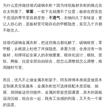
为什么坚持做挂墙式碳钢衣柜？因为传统板材衣柜的痛点实
在太明显了。
笨重
，一装下去就挪不了位置；板材在西安忽
干忽湿的季节里容易变形；
不透气
，衣物闷久了有味道；更
让人担心的，是板材里可能存在的甲醛隐患，装完几个月都
不敢住人。
挂墙式碳钢金属衣柜，把这些痛点都化解了。碳钢材质，零
甲醛，从根源上杜绝了环保隐患。承重力强，全身没有一块
板材，却撑得起全家人的衣物重量。模块化设计，横轨、竖
轨、网板、拉篮全部自由组合，想怎么调整就怎么调整，格
局随时可变。
而且，优凡不止做金属衣柜架子。阿东师傅本身就是做原木
定制家具安装服务，金属衣柜也可选择搭配木质层板、抽
屉、洞洞板这些功能件。金属的骨架坚固通透，原木的面板
温润沉稳，组合在一起，既有工业感的利落，又不失一个家
的温度。