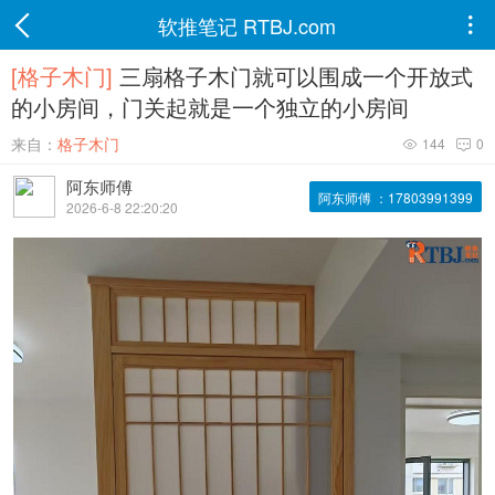
软推笔记 RTBJ.com

[格子木门]
三扇格子木门就可以围成一个开放式
的小房间，门关起就是一个独立的小房间
来自：
格子木门
144
0


阿东师傅
阿东师傅 ：17803991399
2026-6-8 22:20:20