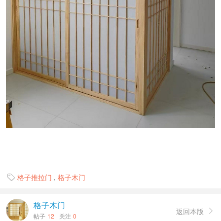
格子推拉门
,
格子木门

格子木门
返回本版

帖子
12
关注
0