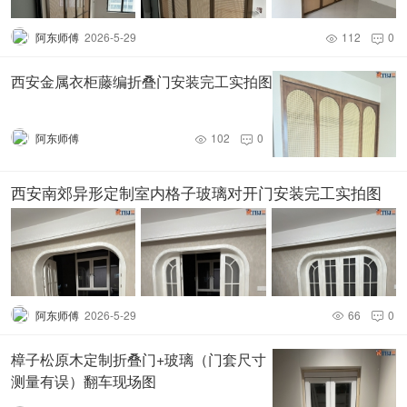
阿东师傅
2026-5-29
112
0


西安金属衣柜藤编折叠门安装完工实拍图
阿东师傅
102
0


西安南郊异形定制室内格子玻璃对开门安装完工实拍图
阿东师傅
2026-5-29
66
0


樟子松原木定制折叠门+玻璃（门套尺寸
测量有误）翻车现场图