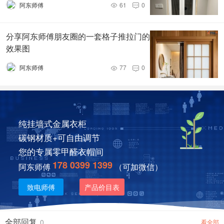
阿东师傅
61
0


分享阿东师傅朋友圈的一套格子推拉门的
效果图
阿东师傅
77
0


纯挂墙式金属衣柜
碳钢材质+可自由调节
您的专属零甲醛衣帽间
178 0399 1399
阿东师傅
（可加微信）
致电师傅
产品价目表
全部回复
0
看全部