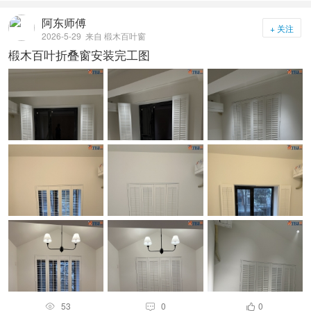
阿东师傅
+ 关注
2026-5-29
来自 椴木百叶窗
椴木百叶折叠窗安装完工图
53
0
0


