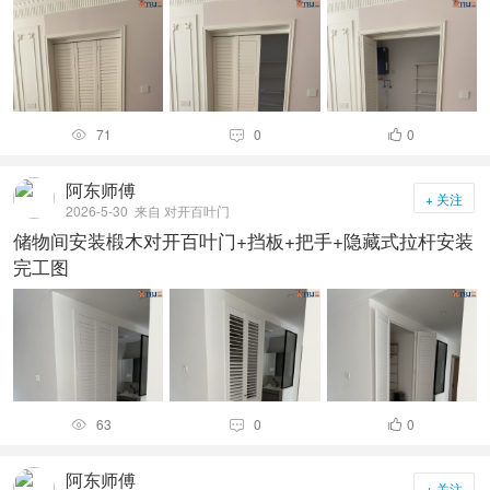
71
0
0



阿东师傅
+ 关注
2026-5-30
来自 对开百叶门
储物间安装椴木对开百叶门+挡板+把手+隐藏式拉杆安装
完工图
63
0
0



阿东师傅
+ 关注