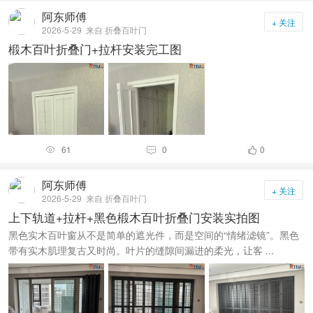
阿东师傅
+ 关注
2026-5-29
来自 折叠百叶门
椴木百叶折叠门+拉杆安装完工图
61
0
0



阿东师傅
+ 关注
2026-5-29
来自 折叠百叶门
上下轨道+拉杆+黑色椴木百叶折叠门安装实拍图
黑色实木百叶窗从不是简单的遮光件，而是空间的“情绪滤镜”。黑色
带有实木肌理复古又时尚。叶片的缝隙间漏进的柔光，让客 ...