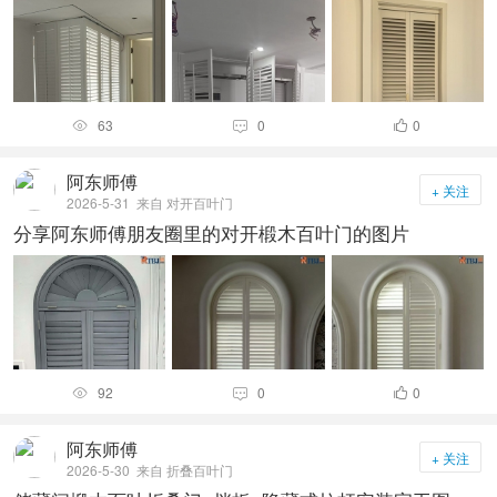
63
0
0



阿东师傅
+ 关注
2026-5-31
来自 对开百叶门
分享阿东师傅朋友圈里的对开椴木百叶门的图片
92
0
0



阿东师傅
+ 关注
2026-5-30
来自 折叠百叶门