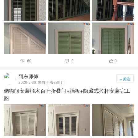
60
0
0



阿东师傅
+ 关注
2026-5-30
来自 折叠百叶门
储物间安装椴木百叶折叠门+挡板+隐藏式拉杆安装完工
图