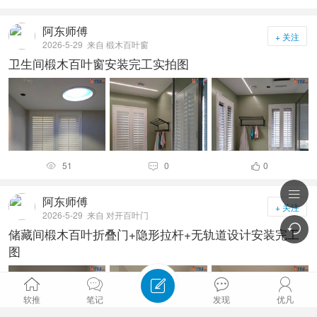
阿东师傅
+ 关注
2026-5-29
来自 椴木百叶窗
卫生间椴木百叶窗安装完工实拍图
51
0
0




阿东师傅
+ 关注
2026-5-29
来自 对开百叶门

储藏间椴木百叶折叠门+隐形拉杆+无轨道设计安装完工
图





软推
笔记
发现
优凡