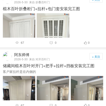
2026-5-30
来自 折叠百叶门
椴木百叶折叠柜门+拉杆+包门套安装完工图
67
0
0



阿东师傅
+ 关注
2026-5-30
来自 对开百叶门
储藏间椴木百叶对开门+把手+拉杆+挡板安装完工图
客户家拉杆是在内侧的
67
0
0


