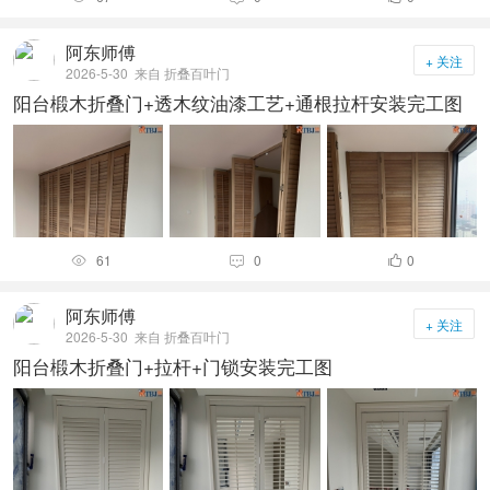
阿东师傅
+ 关注
2026-5-30
来自 折叠百叶门
阳台椴木折叠门+透木纹油漆工艺+通根拉杆安装完工图
61
0
0



阿东师傅
+ 关注
2026-5-30
来自 折叠百叶门
阳台椴木折叠门+拉杆+门锁安装完工图