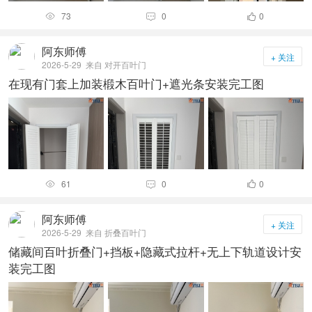
73
0
0



阿东师傅
+ 关注
2026-5-29
来自 对开百叶门
在现有门套上加装椴木百叶门+遮光条安装完工图
61
0
0



阿东师傅
+ 关注
2026-5-29
来自 折叠百叶门
储藏间百叶折叠门+挡板+隐藏式拉杆+无上下轨道设计安
装完工图