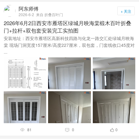
阿东师傅
+ 关注
2026-6-2
来自 折叠百叶门
2026年6月2日西安市雁塔区绿城月映海棠椴木百叶折叠
门+拉杆+双包套安装完工实拍图
安装地址：西安市雁塔区高新科技四路与化龙一路交汇处绿城月映海
棠 现场门洞宽度157厘米/高度227厘米，双包套，门套线收口45度对
...
81
0
0


