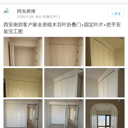
阿东师傅
+ 关注
2026-5-29
来自 折叠百叶门
西安南郊客户家全房椴木百叶折叠门+固定叶片+把手安
装完工图