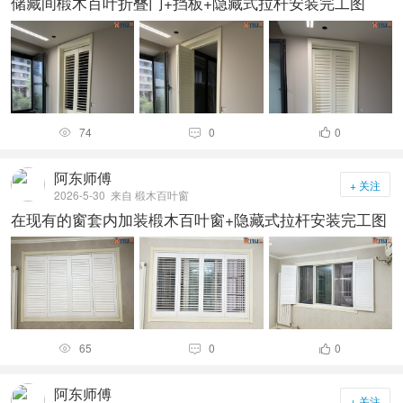
储藏间椴木百叶折叠门+挡板+隐藏式拉杆安装完工图
74
0
0



阿东师傅
+ 关注
2026-5-30
来自 椴木百叶窗
在现有的窗套内加装椴木百叶窗+隐藏式拉杆安装完工图
65
0
0



阿东师傅
+ 关注