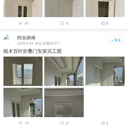
61
0
0



阿东师傅
+ 关注
2026-5-29
来自 折叠百叶门
椴木百叶折叠门安装完工图
71
0
0


