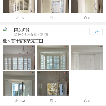
89
0
0



阿东师傅
+ 关注
2026-6-4
来自 椴木百叶窗
椴木百叶窗安装完工图
102
0
0


