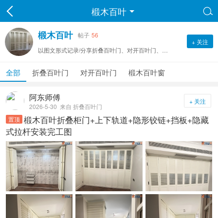
椴木百叶

椴木百叶
帖子
56
+ 关注
以图文形式记录/分享折叠百叶门、对开百叶门、百叶窗安装完工案例笔记
全部
折叠百叶门
对开百叶门
椴木百叶窗
阿东师傅
+ 关注
2026-5-30
来自 折叠百叶门
椴木百叶折叠柜门+上下轨道+隐形铰链+挡板+隐藏
置顶
式拉杆安装完工图