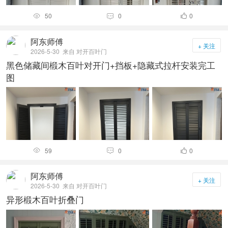
50
0
0



阿东师傅
+ 关注
2026-5-30
来自 对开百叶门
黑色储藏间椴木百叶对开门+挡板+隐藏式拉杆安装完工
图
59
0
0



阿东师傅
+ 关注
2026-5-30
来自 对开百叶门
异形椴木百叶折叠门