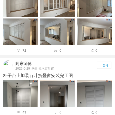
72
0
0



阿东师傅
+ 关注
2026-5-29
来自 椴木百叶窗
柜子台上加装百叶折叠窗安装完工图
43
0
0


