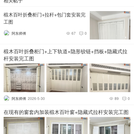
相关帖子
椴木百叶折叠柜门+拉杆+包门套安装完
工图
阿东师傅
67
0


椴木百叶折叠柜门+上下轨道+隐形铰链+挡板+隐藏式拉
杆安装完工图
阿东师傅
2026-5-30
89
0


在现有的窗套内加装椴木百叶窗+隐藏式拉杆安装完工图