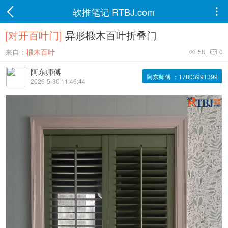
软推笔记 RTBJ.com

[对开百叶门]
异形椴木百叶折叠门
来自：
椴木百叶
58
0


阿东师傅
阿东师傅 ：17803991399
2026-5-30 11:46:44