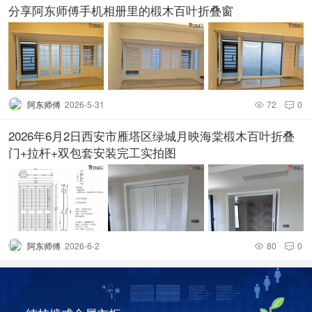
分享阿东师傅手机相册里的椴木百叶折叠窗
阿东师傅
2026-5-31
72
0


2026年6月2日西安市雁塔区绿城月映海棠椴木百叶折叠
门+拉杆+双包套安装完工实拍图
阿东师傅
2026-6-2
80
0

