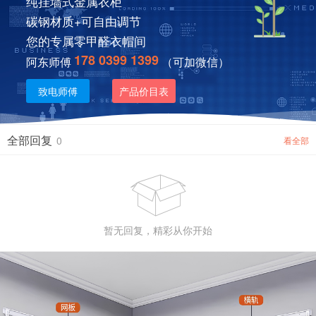
纯挂墙式金属衣柜
碳钢材质+可自由调节
您的专属零甲醛衣帽间
178 0399 1399
阿东师傅
（可加微信）
致电师傅
产品价目表
全部回复
0
看全部

暂无回复，精彩从你开始