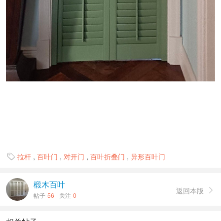
拉杆
,
百叶门
,
对开门
,
百叶折叠门
,
异形百叶门

椴木百叶
返回本版

帖子
56
关注
0