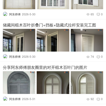
阿东师傅
2026-5-30
65
0


储藏间椴木百叶折叠门+挡板+隐藏式拉杆安装完工图
阿东师傅
2026-5-30
74
0


分享阿东师傅朋友圈里的对开椴木百叶门的图片
阿东师傅
2026-5-31
92
0

