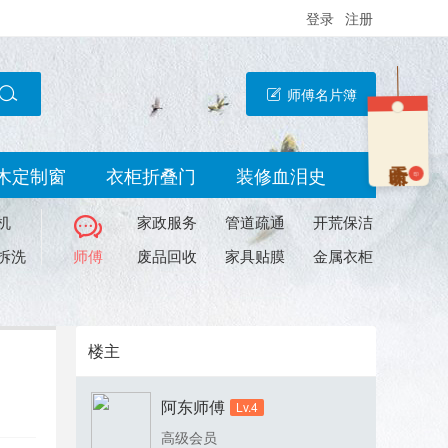
登录
注册
师傅名片簿
木定制窗
衣柜折叠门
装修血泪史
印
机
家政服务
管道疏通
开荒保洁
拆洗
师傅
废品回收
家具贴膜
金属衣柜
楼主
阿东师傅
Lv.4
高级会员