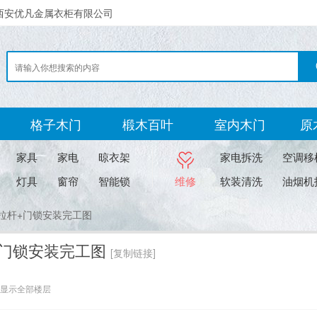
西安优凡金属衣柜有限公司
格子木门
椴木百叶
室内木门
原
家具
家电
晾衣架
家电拆洗
空调移
灯具
窗帘
智能锁
维修
软装清洗
油烟机
拉杆+门锁安装完工图
+门锁安装完工图
[复制链接]
显示全部楼层