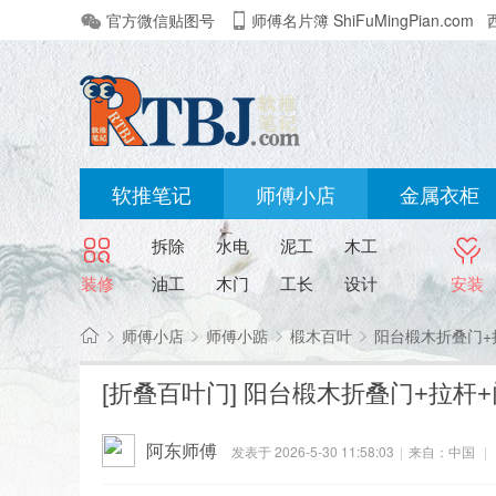
官方微信贴图号
师傅名片簿 ShiFuMingPian.com
软推笔记
师傅小店
金属衣柜
拆除
水电
泥工
木工
装修
油工
木门
工长
设计
安装
师傅小店
师傅小踮
椴木百叶
阳台椴木折叠门+
软
[折叠百叶门]
阳台椴木折叠门+拉杆
推
»
›
›
›
笔
阿东师傅
发表于 2026-5-30 11:58:03
|
来自：中国
|
记