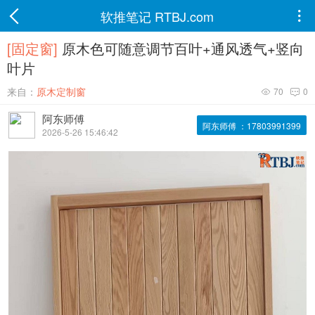
软推笔记 RTBJ.com

[固定窗]
原木色可随意调节百叶+通风透气+竖向
叶片
来自：
原木定制窗
70
0


阿东师傅
阿东师傅 ：17803991399
2026-5-26 15:46:42