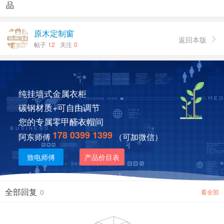
品
原木定制窗
返回本版

帖子
12
关注
0
纯挂墙式金属衣柜
碳钢材质+可自由调节
您的专属零甲醛衣帽间
178 0399 1399
阿东师傅
（可加微信）
致电师傅
产品价目表
全部回复
0
看全部