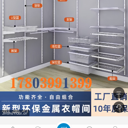


JinShuYiGui..cn