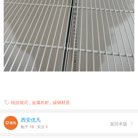
纯挂墙式
,
金属衣柜
,
碳钢材质

西安优凡
返回本版

帖子
18
关注
0