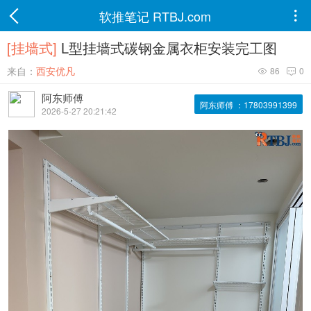
软推笔记 RTBJ.com

[挂墙式]
L型挂墙式碳钢金属衣柜安装完工图
来自：
西安优凡
86
0


阿东师傅
阿东师傅 ：17803991399
2026-5-27 20:21:42