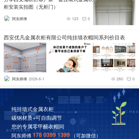
柜安装实拍图（无柜门）
阿东师傅
123
0


西安优凡金属衣柜有限公司纯挂墙衣帽间系列价目表
阿东师傅
2026-6-1
260
0


纯挂墙式金属衣柜
碳钢材质+可自由调节
您的专属零甲醛衣帽间
178 0399 1399
阿东师傅
（可加微信）