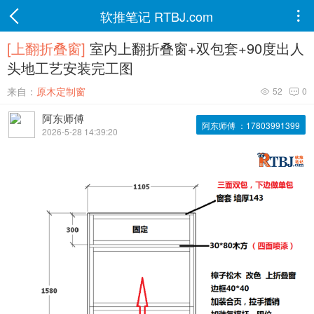
软推笔记 RTBJ.com

[上翻折叠窗]
室内上翻折叠窗+双包套+90度出人
头地工艺安装完工图
来自：
原木定制窗
52
0


阿东师傅
阿东师傅 ：17803991399
2026-5-28 14:39:20