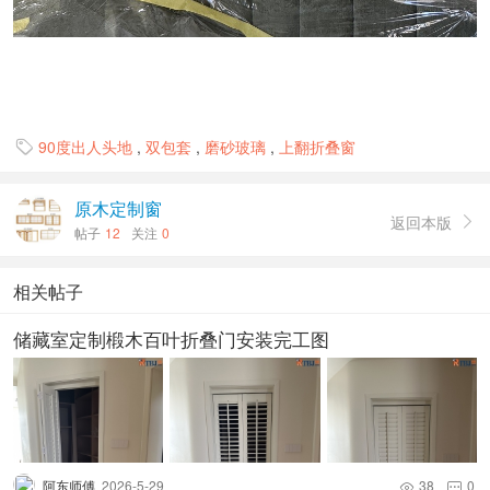
90度出人头地
,
双包套
,
磨砂玻璃
,
上翻折叠窗

原木定制窗
返回本版

帖子
12
关注
0
相关帖子
储藏室定制椴木百叶折叠门安装完工图
阿东师傅
2026-5-29
38
0

