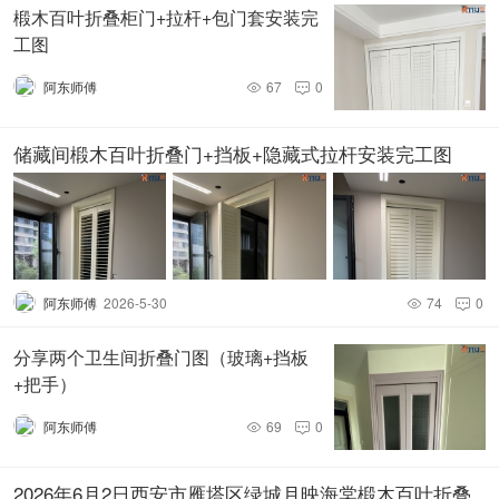
椴木百叶折叠柜门+拉杆+包门套安装完
工图
阿东师傅
67
0


储藏间椴木百叶折叠门+挡板+隐藏式拉杆安装完工图
阿东师傅
2026-5-30
74
0


分享两个卫生间折叠门图（玻璃+挡板
+把手）
阿东师傅
69
0


2026年6月2日西安市雁塔区绿城月映海棠椴木百叶折叠