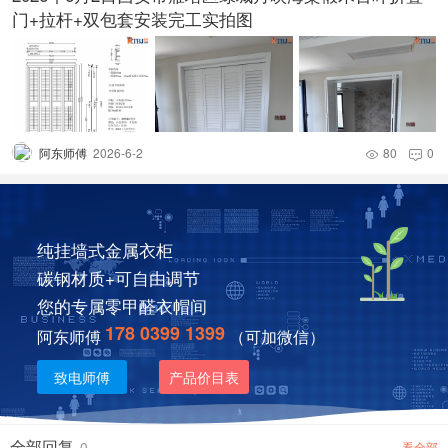
门+拉杆+双包套安装完工实拍图
阿东师傅
2026-6-2
80
0


纯挂墙式金属衣柜
碳钢材质+可自由调节
您的专属零甲醛衣帽间
178 0399 1399
阿东师傅
（可加微信）
致电师傅
产品价目表
全部回复
0
看全部