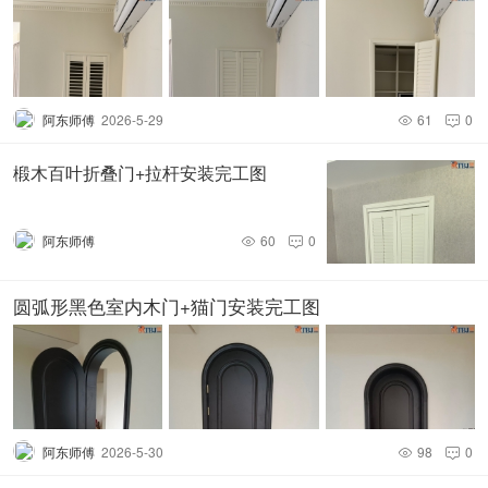
阿东师傅
2026-5-29
61
0


椴木百叶折叠门+拉杆安装完工图
阿东师傅
60
0


圆弧形黑色室内木门+猫门安装完工图
阿东师傅
2026-5-30
98
0

