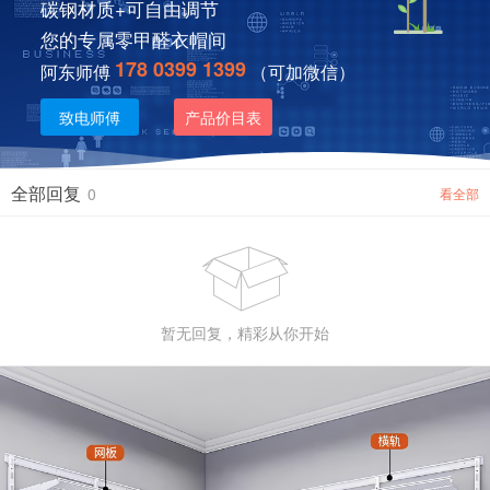
碳钢材质+可自由调节
您的专属零甲醛衣帽间
178 0399 1399
阿东师傅
（可加微信）
致电师傅
产品价目表
全部回复
0
看全部

暂无回复，精彩从你开始