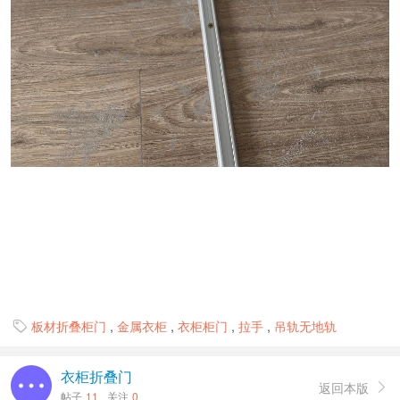
板材折叠柜门
,
金属衣柜
,
衣柜柜门
,
拉手
,
吊轨无地轨

衣柜折叠门
返回本版

帖子
11
关注
0