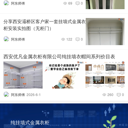
阿东师傅
69
0


分享西安灞桥区客户家一套挂墙式金属衣
柜安装实拍图（无柜门）
阿东师傅
122
0


西安优凡金属衣柜有限公司纯挂墙衣帽间系列价目表
阿东师傅
2026-6-1
260
0


纯挂墙式金属衣柜