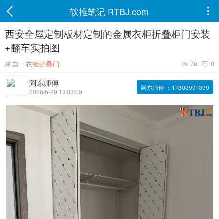
软推笔记 RTBJ.com

西安全屋定制板材定制的金属衣柜折叠柜门安装
+翻车实拍图
来自：
衣柜折叠门
78
0


阿东师傅
阿东师傅 ：17803991399
2026-5-29 13:03:09