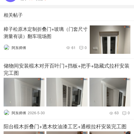
相关帖子
樟子松原木定制折叠门+玻璃（门套尺寸
测量有误）翻车现场图
阿东师傅
61
0


储物间安装椴木对开百叶门+挡板+把手+隐藏式拉杆安装
完工图
阿东师傅
2026-5-30
63
0


阳台椴木折叠门+透木纹油漆工艺+通根拉杆安装完工图