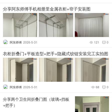
分享阿东师傅手机相册里金属衣柜+帘子安装图
阿东师傅
2026-5-31
121
0


衣柜折叠门+平板造型+把手+隐藏式铰链安装完工实拍图
阿东师傅
2026-5-31
68
0


分享两个卫生间折叠门图（玻璃+挡板
+把手）