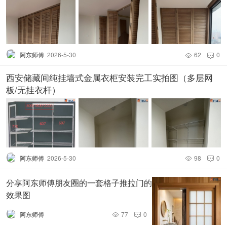
阿东师傅
2026-5-30
62
0


西安储藏间纯挂墙式金属衣柜安装完工实拍图（多层网
板/无挂衣杆）
阿东师傅
2026-5-30
98
0


分享阿东师傅朋友圈的一套格子推拉门的
效果图
阿东师傅
77
0

