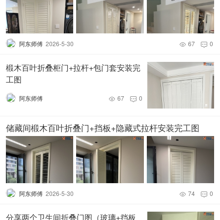
阿东师傅
2026-5-30
67
0


椴木百叶折叠柜门+拉杆+包门套安装完
工图
阿东师傅
67
0


储藏间椴木百叶折叠门+挡板+隐藏式拉杆安装完工图
阿东师傅
2026-5-30
74
0


分享两个卫生间折叠门图（玻璃+挡板