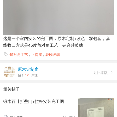
这是一个室内安装的完工图，原木定制+改色，双包套，套
线收口方式是45度角对角工艺，夹磨砂玻璃
45对角工艺
,
上提窗
,
磨砂玻璃

原木定制窗
返回本版

帖子
12
关注
0
相关帖子
椴木百叶折叠门+拉杆安装完工图