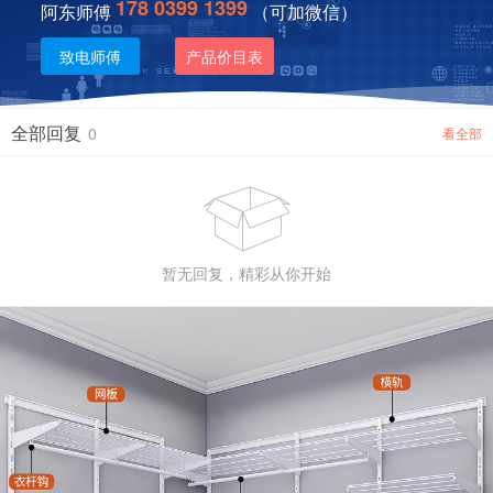
178 0399 1399
阿东师傅
（可加微信）
致电师傅
产品价目表
全部回复
0
看全部

暂无回复，精彩从你开始