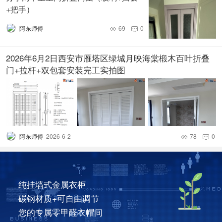
+把手）
阿东师傅
69
0


2026年6月2日西安市雁塔区绿城月映海棠椴木百叶折叠
门+拉杆+双包套安装完工实拍图
阿东师傅
2026-6-2
78
0


纯挂墙式金属衣柜
碳钢材质+可自由调节
您的专属零甲醛衣帽间