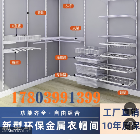


JinShuYiGui..cn