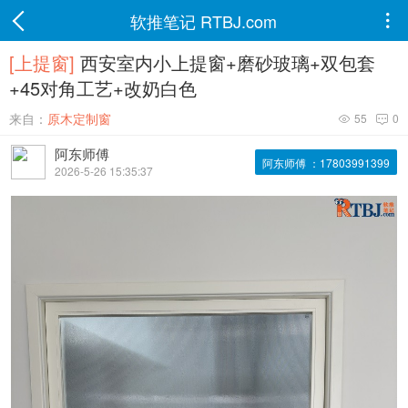
软推笔记 RTBJ.com

[上提窗]
西安室内小上提窗+磨砂玻璃+双包套
+45对角工艺+改奶白色
来自：
原木定制窗
55
0


阿东师傅
阿东师傅 ：17803991399
2026-5-26 15:35:37